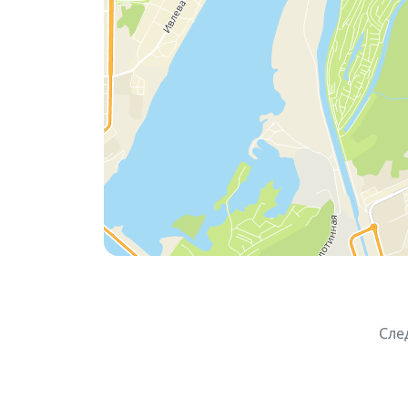
Игривость и утончённость французс
Особая выставка «Святой Архангел М
Исполнитель:
Александр Бардин, орган (
📅
Дата и время:
19 октября 2025, 17:00
📍
Место:
Лютеранский центр, Новосиби
🎟
Билеты:
800 ₽ —
Купить билет
Сле