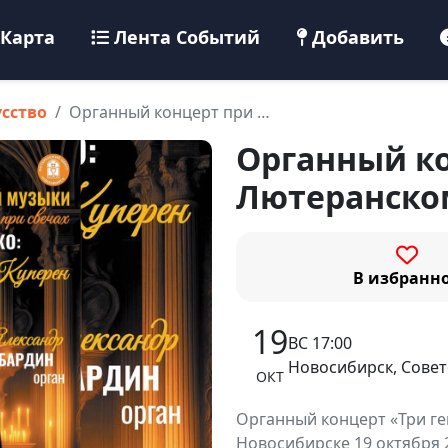
Карта
Лента Событий
Добавить
усство
Органный концерт при …
Органный ко
Лютеранско
В избранн
19
ВС 17:00
Новосибирск, Совет
ОКТ
Органный концерт «Три ген
Новосибирске 19 октября 2