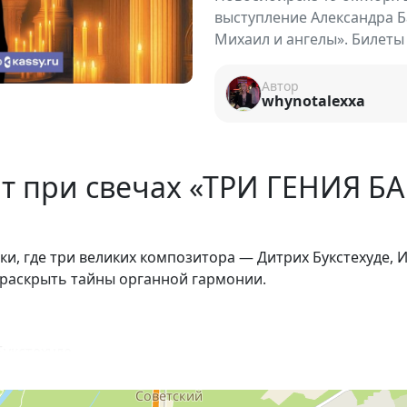
выступление Александра Б
Михаил и ангелы». Билеты 
Автор
whynotalexxa
т при свечах «ТРИ ГЕНИЯ БА
и, где три великих композитора — Дитрих Букстехуде, 
 раскрыть тайны органной гармонии.
Букстехуде
релюдий Баха