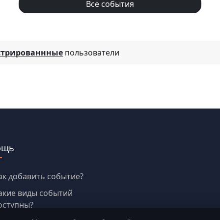
Все события
стрированнные
пользователи
ощь
ак добавить событие?
акие виды событий
оступны?