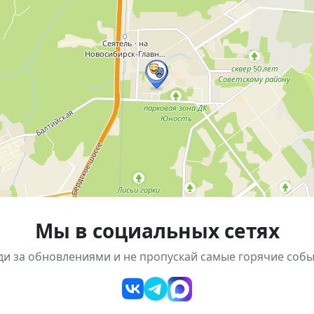
кого Куперена
ихаил и ангелы» от Музея Ангелов
лауреат международных конкурсов, студент НГК им. М.И.
рск
Мы в социальных сетях
ди за обновлениями и не пропускай самые горячие собы