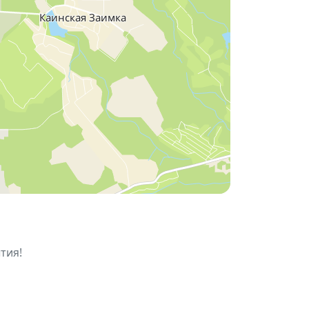
 Глинки, солист НСФ)
тия!