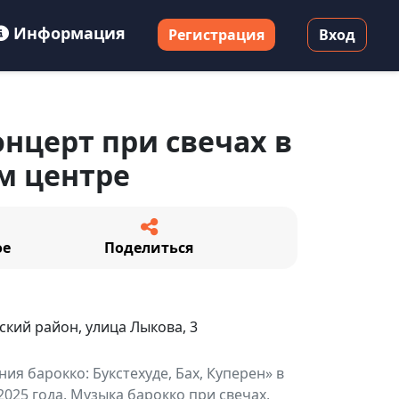
Информация
Регистрация
Вход
нцерт при свечах в
м центре
ое
Поделиться
ский район, улица Лыкова, 3
ия барокко: Букстехуде, Бах, Куперен» в
025 года. Музыка барокко при свечах,