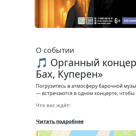
О событии
🎵 Органный концер
Бах, Куперен»
Погрузитесь в атмосферу барочной музык
— встречаются в одном концерте, чтобы
Что вас ждёт:
Музыка северной страсти и мистики 
Читать подробнее
Эмоциональная глубина хоралов и п