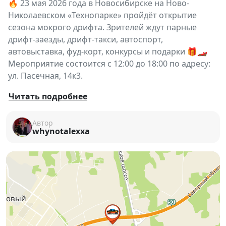
🔥 23 мая 2026 года в Новосибирске на Ново-
Николаевском «Технопарке» пройдёт открытие
сезона мокрого дрифта. Зрителей ждут парные
дрифт-заезды, дрифт-такси, автоспорт,
автовыставка, фуд-корт, конкурсы и подарки 🎁🏎️
Мероприятие состоится с 12:00 до 18:00 по адресу:
ул. Пасечная, 14к3.
🏁 Открытие сезона мокрого дрифта в
Читать подробнее
Новосибирске — одно из самых ожидаемых
автомобильных событий этой весны для всех
Автор
whynotalexxa
поклонников скорости, дыма и эффектных заносов.
23 мая на площадке Ново-Николаевского
«Технопарка» соберутся пилоты, любители
автоспорта и зрители, чтобы вместе открыть сезон
зрелищных дрифт-заездов 🔥
Гостей мероприятия ждут:
— парные заезды и показательные выступления