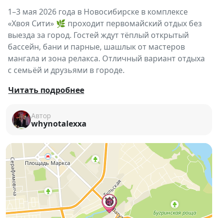
1–3 мая 2026 года в Новосибирске в комплексе
«Хвоя Сити» 🌿 проходит первомайский отдых без
выезда за город. Гостей ждут тёплый открытый
бассейн, бани и парные, шашлык от мастеров
мангала и зона релакса. Отличный вариант отдыха
с семьёй и друзьями в городе.
🌿
Первомайский отдых в «Хвоя Сити»
—
Читать подробнее
формат городского релакса, где можно
почувствовать атмосферу загородного отдыха, не
Автор
whynotalexxa
выезжая из Новосибирска.
Гостей ждёт насыщенная программа для полного
восстановления и перезагрузки: от горячих бань до
открытого бассейна и вкусной кухни.
🥩 В программе:
— сочный шашлык от профессиональных мастеров
мангала