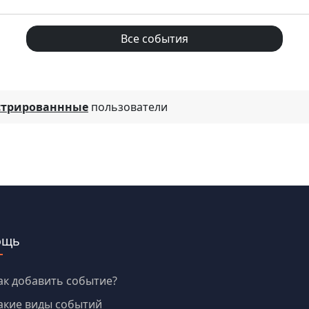
Все события
стрированнные
пользователи
ощь
ак добавить событие?
акие виды событий