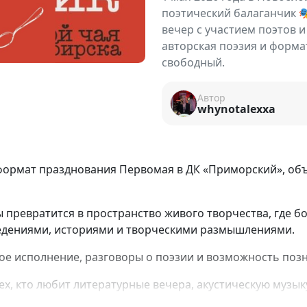
поэтический балаганчик 
вечер с участием поэтов 
авторская поэзия и форма
свободный.
Автор
whynotalexxa
ормат празднования Первомая в ДК «Приморский», об
ы превратится в пространство живого творчества, где б
едениями, историями и творческими размышлениями.
ое исполнение, разговоры о поэзии и возможность позн
, кто любит литературные вечера, акустическую музык