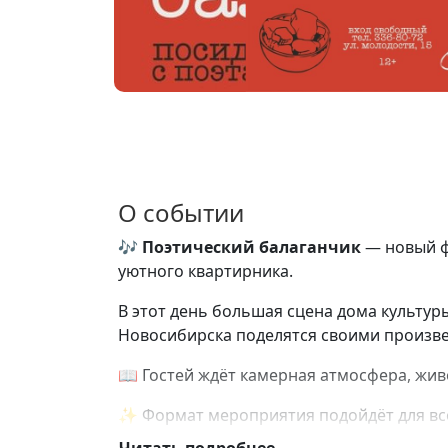
О событии
🎶
Поэтический балаганчик
— новый ф
уютного квартирника.
В этот день большая сцена дома культур
Новосибирска поделятся своими произв
📖 Гостей ждёт камерная атмосфера, жив
✨ Формат мероприятия подойдёт для всех