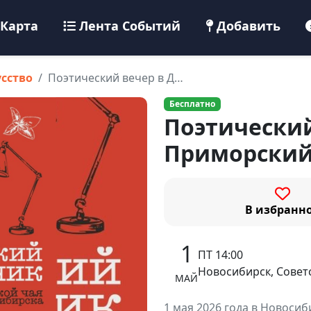
Карта
Лента Событий
Добавить
усство
Поэтический вечер в Д…
Бесплатно
Поэтический
Приморски
В избранн
1
ПТ 14:00
Новосибирск, Совет
МАЙ
1 мая 2026 года в Новоси