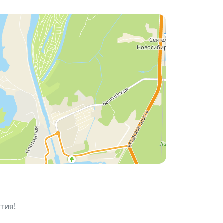
вые имена.
тия!