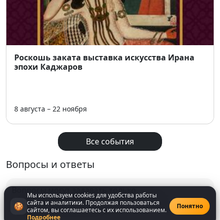
Роскошь заката выставка искусства Ирана
эпохи Каджаров
8 августа – 22 ноября
Все события
Вопросы и ответы
Вопросы могут задавать только
Мы используем cookies для удобства работы
зарегистрированнные
пользователи
сайта и аналитики. Продолжая пользоваться
🍪
Понятно
сайтом, вы соглашаетесь с их использованием.
Подробнее