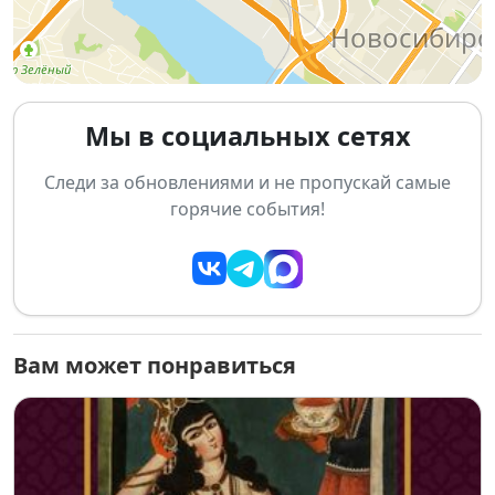
💰
Вход:
свободный
🔗
Регистрация:
vk.cc/cQ6uF7
Погрузитесь в атмосферу народного творчества,
познакомьтесь с традициями и весело проведите
Мы в социальных сетях
время в компании музыкантов и артистов!
Следи за обновлениями и не пропускай самые
горячие события!
Вам может понравиться