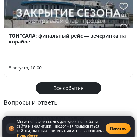
ТОНГСАЛА: финальный рейс — вечеринка на
корабле
8 августа, 18:00
Все события
Вопросы и ответы
Вопросы могут задавать только
Мы используем cookies для удобства работы
зарегистрированнные
пользователи
сайта и аналитики. Продолжая пользоваться
🍪
Понятно
сайтом, вы соглашаетесь с их использованием.
Подробнее