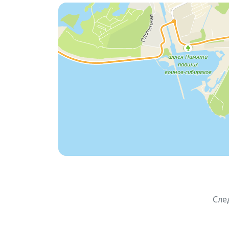
⏰ Время: 11:00
📍 Место:
ДК «Академия»
🎈 Формат: детская праздничная програ
🎟 Вход: свободный
Сле