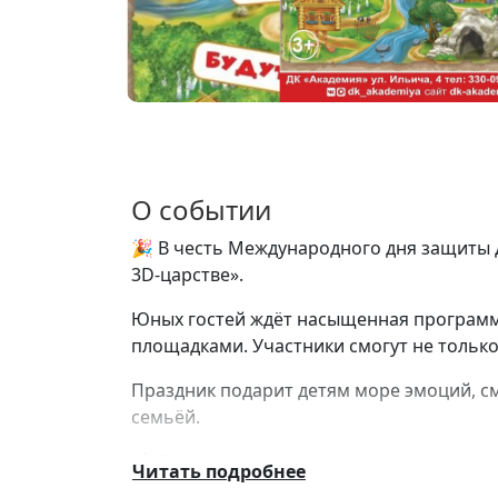
О событии
🎉 В честь Международного дня защиты 
3D-царстве».
Юных гостей ждёт насыщенная программ
площадками. Участники смогут не только 
Праздник подарит детям море эмоций, с
семьёй.
📌 Основная информация:
Читать подробнее
📅 Дата: 1 июня 2026