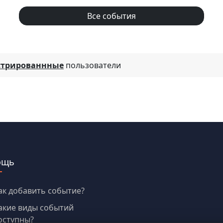
Все события
стрированнные
пользователи
ощь
ак добавить событие?
акие виды событий
оступны?