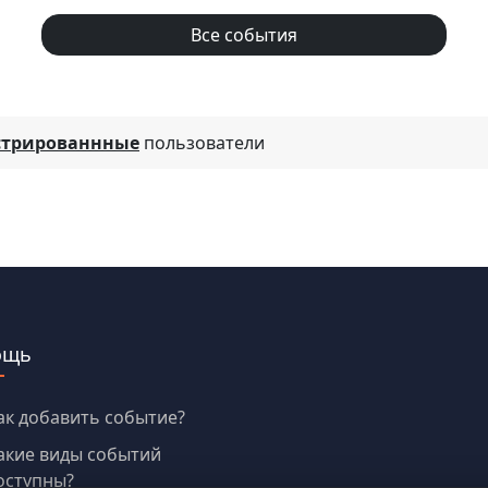
Все события
стрированнные
пользователи
ощь
ак добавить событие?
акие виды событий
оступны?