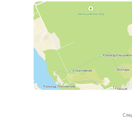
⚡
Prodigy Con
— это не просто вечеринк
атмосфера рейва и объединения людей ч
📌 Основная информация:
Дата:
ночь с 4 на 5 апреля 2026
Время:
23:30–06:00
Место:
клуб «Подземка», Новосибирск
Возраст:
18+
Подробнее:
https://prodigycon.ru/nsk2
Сле