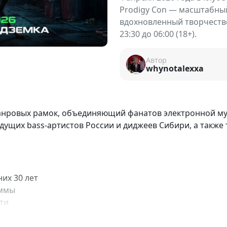
Prodigy Con — масштабны
вдохновленный творчеств
23:30 до 06:00 (18+).
Автор
whynotalexxa
нровых рамок, объединяющий фанатов электронной музы
дущих bass-артистов России и диджеев Сибири, а также 
их 30 лет
аммы
ти