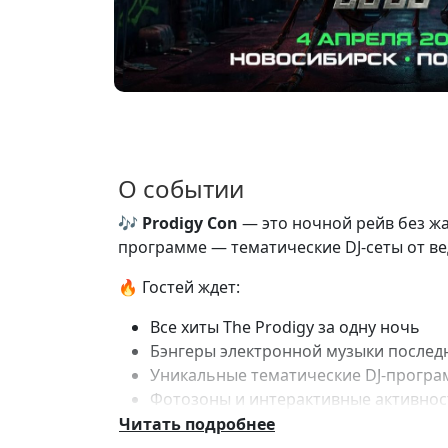
О событии
🎶
Prodigy Con
— это ночной рейв без жа
программе — тематические DJ-сеты от ве
🔥 Гостей ждет:
Все хиты The Prodigy за одну ночь
Бэнгеры электронной музыки последн
Уникальные тематические DJ-прогр
Фотозоны и интерактивные активнос
Квизы и розыгрыши для гостей
Читать подробнее