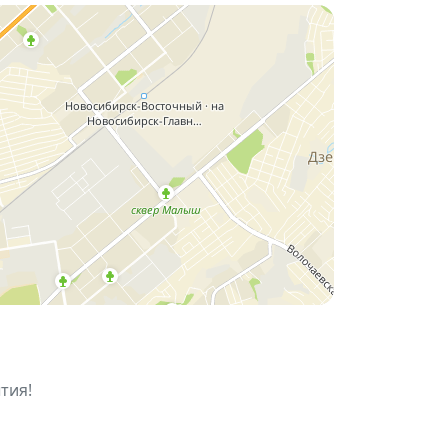
нной сцены, где создается мощная
тия!