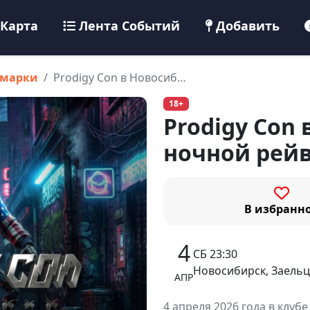
Карта
Лента Событий
Добавить
рмарки
Prodigy Con в Новосиб…
18+
Prodigy Con 
ночной рей
В избранн
4
СБ 23:30
Новосибирск, Заельц
АПР
4 апреля 2026 года в клуб