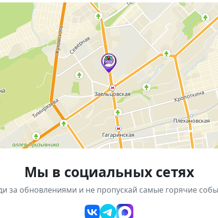
а, а ежегодный слёт поклонников The Prodigy и электро
ерез музыку 🎧
026#accord
Мы в социальных сетях
ди за обновлениями и не пропускай самые горячие собы