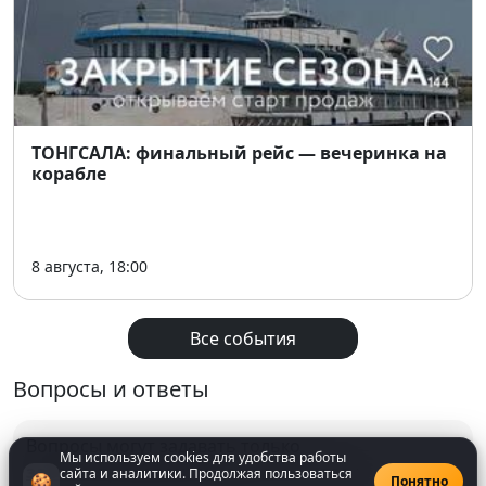
ТОНГСАЛА: финальный рейс — вечеринка на
корабле
8 августа, 18:00
Все события
Вопросы и ответы
Вопросы могут задавать только
Мы используем cookies для удобства работы
зарегистрированнные
пользователи
сайта и аналитики. Продолжая пользоваться
🍪
Понятно