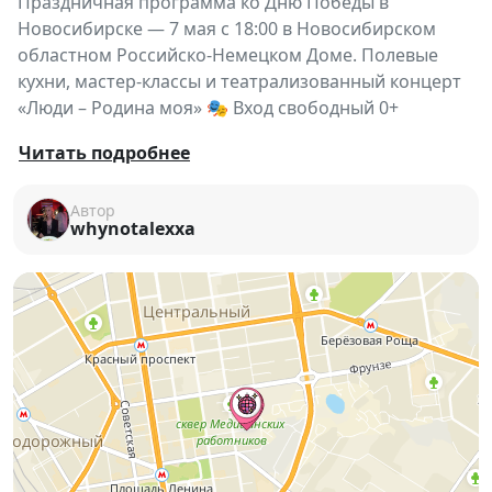
Праздничная программа ко Дню Победы в
Новосибирске — 7 мая с 18:00 в Новосибирском
областном Российско-Немецком Доме. Полевые
кухни, мастер-классы и театрализованный концерт
«Люди – Родина моя» 🎭 Вход свободный 0+
Праздничная программа, посвящённая Дню
Читать подробнее
Победы
, пройдёт 7 мая в Новосибирском
областном Российско-Немецком Доме. Это вечер
Автор
whynotalexxa
памяти, благодарности и живого разговора о
поколении победителей.
🎖️ С 18:00 во дворе гостей ждёт атмосферная
программа:
— полевая кухня 🍲
— выступление агитбригады
— тематические мастер-классы
🎭 В 19:00 начнётся театрализованный концерт
«Люди – Родина моя»
— сценическая история о