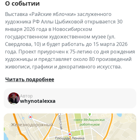
О событии
Выставка «Райские яблочки» заслуженного
художника РФ Аллы Цыбиковой открывается 30
января 2026 года в Новосибирском
государственном художественном музее (ул.
Свердлова, 10) и будет работать до 15 марта 2026
года. Проект приурочен к 75-летию со дня рождения
художницы и представляет около 80 произведений
живописи, графики и декоративного искусства.
Новосибирский государственный художественный
Читать подробнее
музей представляет масштабную ретроспективу
творчества
Аллы Цыбиковой
(1951–1998) —
Автор
whynotalexxa
заслуженного художника России, члена Союза
художников РФ. Она стала одной из первых, кто
органично соединил приёмы западноевропейской
живописи с этническими мотивами бурятской
культуры, создав особую сказочно-мифологическую
вселенную, наполненную символами, образами