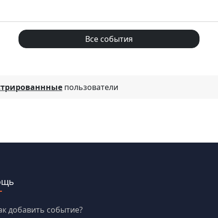
Все события
стрированнные
пользователи
ощь
ак добавить событие?