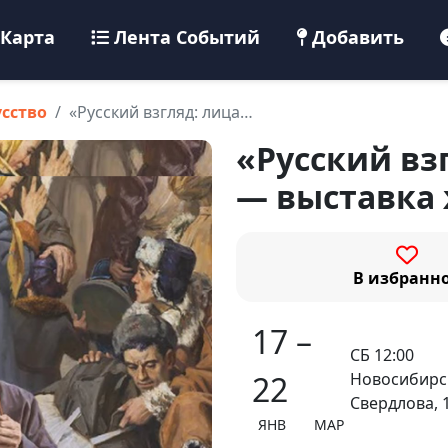
Карта
Лента Событий
Добавить
усство
«Русский взгляд: лица…
«Русский вз
— выставка
В избранн
17 –
СБ 12:00
Новосибирск
22
Свердлова, 
ЯНВ МАР