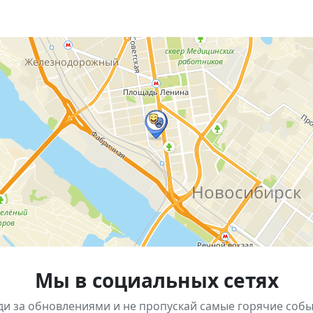
окончил Московское высшее художественно-промышленное
Студии военных художников имени М. Б. Грекова. Его р
рофессиональные заслуги отмечены государственными и
ый художественный музей, ул. Свердлова, 10
Мы в социальных сетях
ди за обновлениями и не пропускай самые горячие собы