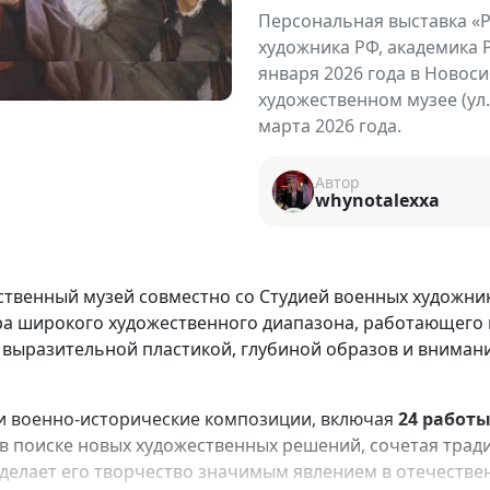
Персональная выставка «Р
художника РФ, академика 
января 2026 года в Новос
художественном музее (ул.
марта 2026 года.
Автор
whynotalexxa
твенный музей совместно со Студией военных художнико
ра широкого художественного диапазона, работающего
 выразительной пластикой, глубиной образов и внимани
и военно-исторические композиции, включая
24 работы
 в поиске новых художественных решений, сочетая тра
делает его творчество значимым явлением в отечествен