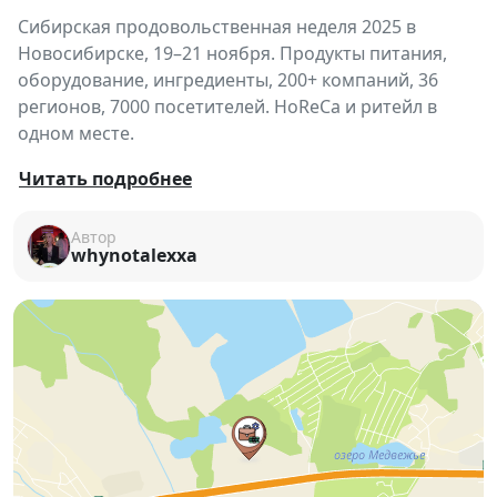
Сибирская продовольственная неделя 2025 в
Новосибирске, 19–21 ноября. Продукты питания,
оборудование, ингредиенты, 200+ компаний, 36
регионов, 7000 посетителей. HoReCa и ритейл в
одном месте.
🍴
Сибирская продовольственная неделя
Читать подробнее
📅 19–21 ноября 2025
📍 Экспоцентр, Новосибирск
Автор
whynotalexxa
Площадка объединяет
производителей,
поставщиков, ритейлеров и органы власти
, став
лидером по продвижению продуктов питания,
напитков, оборудования, упаковки и ингредиентов
для пищевой промышленности, ритейла и HoReCa в
Сибири и на Дальнем Востоке.
📊
Факты о выставке:
3 дня
насыщенной деловой программы;