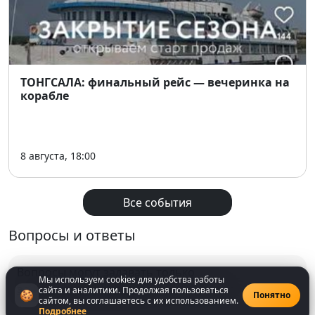
ТОНГСАЛА: финальный рейс — вечеринка на
корабле
8 августа, 18:00
Все события
Вопросы и ответы
Вопросы могут задавать только
Мы используем cookies для удобства работы
зарегистрированнные
пользователи
сайта и аналитики. Продолжая пользоваться
🍪
Понятно
сайтом, вы соглашаетесь с их использованием.
Подробнее