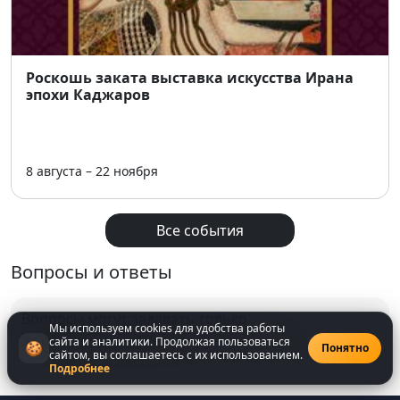
Роскошь заката выставка искусства Ирана
эпохи Каджаров
8 августа – 22 ноября
Все события
Вопросы и ответы
Вопросы могут задавать только
Мы используем cookies для удобства работы
зарегистрированнные
пользователи
сайта и аналитики. Продолжая пользоваться
🍪
Понятно
сайтом, вы соглашаетесь с их использованием.
Подробнее