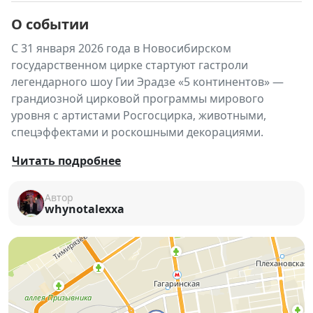
О событии
С 31 января 2026 года в Новосибирском
государственном цирке стартуют гастроли
легендарного шоу Гии Эрадзе «5 континентов» —
грандиозной цирковой программы мирового
уровня с артистами Росгосцирка, животными,
спецэффектами и роскошными декорациями.
Новосибирск, встречай! 🎈 Продюсерский центр
Читать подробнее
«Королевский цирк Гии Эрадзе» вновь приезжает в
Сибирь с масштабным и зрелищным шоу,
Автор
whynotalexxa
покорившим зрителей по всему миру.
«5 континентов» — это синтез всех цирковых
жанров: акробатика, эквилибр, дрессура,
аттракционы и яркие шоу-номера в исполнении
титулованных артистов, обладателей более
30
международных наград
🌍✨