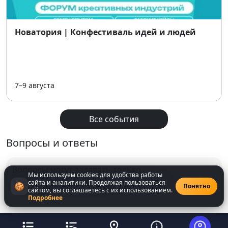
Новатория | Конфестиваль идей и людей
7–9 августа
Все события
Вопросы и ответы
Вопросы могут задавать только
Мы используем cookies для удобства работы
зарегистрированнные
пользователи
сайта и аналитики. Продолжая пользоваться
🍪
Понятно
сайтом, вы соглашаетесь с их использованием.
Подробнее