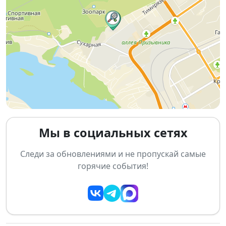
🏟
Локации:
лыжная база «Красное знамя» — беговой и
велоэтап
бассейн «Нептун» (СШОР водных видов спорта,
м-н Б. Хмельницкого, 1) — плавательный этап
🔥
Программа соревнований:
16 мая:
с 10:00 — детские старты и дуатлон
после 15:00 — плавательный этап триатлона
Мы в социальных сетях
17 мая:
Следи за обновлениями и не пропускай самые
с 10:00 — беговой и велосипедный этапы
горячие события!
триатлона
📌
Основная информация:
Даты:
16–17 мая 2026
Места:
«Красное знамя» и бассейн «Нептун»,