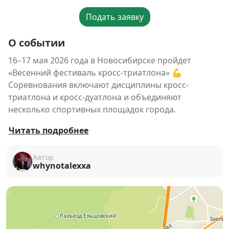
Подать заявку
О событии
16–17 мая 2026 года в Новосибирске пройдет
«Весенний фестиваль кросс-триатлона» 💪
Соревнования включают дисциплины кросс-
триатлона и кросс-дуатлона и объединяют
несколько спортивных площадок города.
🏃‍♀️🚴‍♂️🏊‍♂️
Кросс-триатлон
— это многоборье на
Читать подробнее
выносливость, где участники проходят плавание,
велогонку и бег по пересечённой местности.
Автор
whynotalexxa
👟 Фестиваль объединяет спортсменов разных
возрастов и уровней подготовки, включая детские
забеги и взрослые старты, создавая атмосферу
массового спортивного праздника.