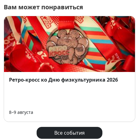
Новосибирск
Вам может понравиться
Подробнее:
https://sportsauce.ru/starts/vesennij-
festival-kross-triatlona
Ретро-кросс ко Дню физкультурника 2026
8–9 августа
Все события