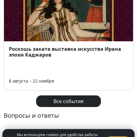
🎟 Стоимость билетов:
• 500 ₽ — общий билет
• 400 ₽ — школьники, студенты, пенсионеры
📅 Период работы: до 19 июля
📍 Место: Краеведческий музей, Красный проспект,
23, Новосибирск
Роскошь заката выставка искусства Ирана
эпохи Каджаров
Выставка создаёт пространство памяти и уважения
к подвигу защитников Брестской крепости. 🕯🏛
8 августа – 22 ноября
Все события
Вопросы и ответы
Вопросы могут задавать только
Мы используем cookies для удобства работы