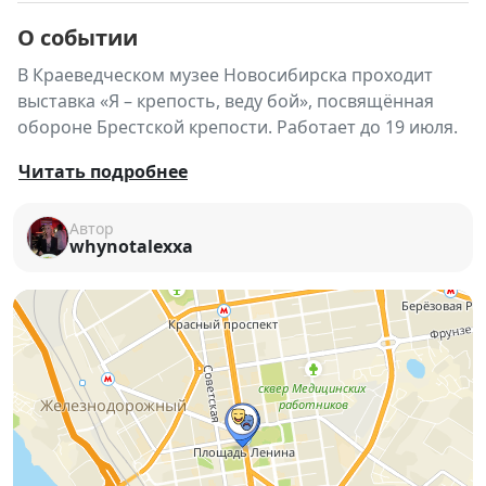
О событии
В Краеведческом музее Новосибирска проходит
выставка «Я – крепость, веду бой», посвящённая
обороне Брестской крепости. Работает до 19 июля.
🏛🕯 В Новосибирском государственном
Читать подробнее
краеведческом музее открыта выставка «Я –
крепость, веду бой», посвящённая одному из самых
Автор
whynotalexxa
трагических и героических эпизодов Великой
Отечественной войны — обороне Брестской
крепости.
Экспозиция рассказывает о событиях 22 июня 1941
года, когда крепость приняла первый удар
противника и стала символом мужества, стойкости
и несгибаемой воли защитников.
📜 О чём выставка: