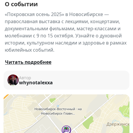
О событии
«Покровская осень 2025» в Новосибирске —
православная выставка с лекциями, концертами,
документальными фильмами, мастер-классами и
молебнами с 9 по 15 октября. Узнайте о духовной
истории, культурном наследии и здоровье в рамках
юбилейных событий.
🌿
ПОКРОВСКАЯ ОСЕНЬ 2025
Читать подробнее
9–15 октября, Новосибирск
Автор
Приглашаем вас на ежегодную православную
whynotalexxa
выставку, посвящённую:
✨ Году защитника Отечества
✨ 80-летию Победы
✨ 100-летию со дня блаженной кончины и 160-
летию со дня рождения Святителя Тихона,
Патриарха Московского