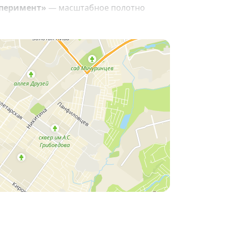
сперимент»
— масштабное полотно
зиться в атмосферу его художественного
описи и графики в Новосибирске!