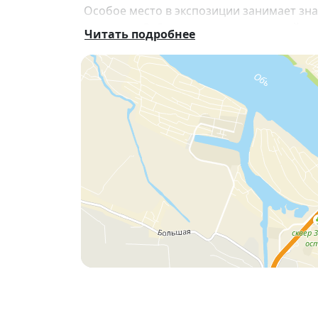
Особое место в экспозиции занимает з
размером
3×6 метров
, ставшее одной из
Читать подробнее
Выставка станет возможностью увидеть п
мира и познакомиться с уникальным насл
📍
Место проведения:
ул. Свердлова, 10
📅
Дата открытия:
25 июня 2026 года
📅
Дата окончания:
27 сентября 2026 го
🎟
Билеты на сайте музея
✨ Приходите познакомиться с творчеств