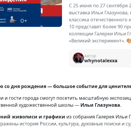
С 25 июня по 27 сентября 
выставка Ильи Глазунова,
классика отечественного и
10 представят более 90 п
коллекции Галереи Ильи Г
«Великий эксперимент». 
Автор
whynotalexxa
ю со дня рождения — большое событие для ценителе
ели и гости города смогут посетить масштабную экспози
ственной художественной школы —
Ильи Глазунова
.
ений живописи и графики
из собрания
Галерея Ильи 
ражены история России, культура, духовные поиски и су