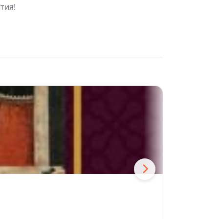
тия!
Тайна фла