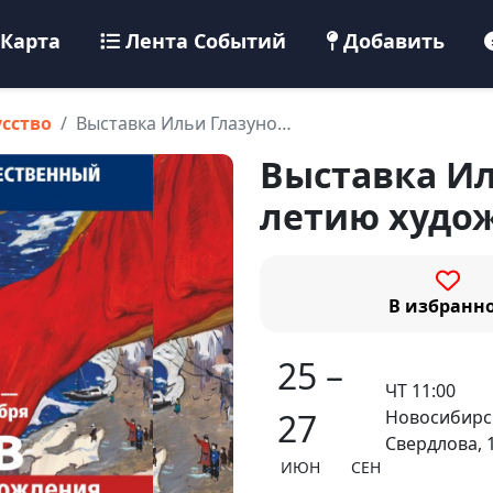
Карта
Лента Событий
Добавить
усство
Выставка Ильи Глазуно…
Выставка Ил
летию худо
В избранн
25 –
ЧТ 11:00
Новосибирск
27
Свердлова, 
ИЮН СЕН