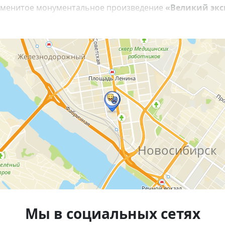
наменитое монументальное произведение
«Великий эк
 знаковых работ художника.
роизведения классика отечественного искусства, погру
едием мастера. 🖼️
, Новосибирск
да
ом Ильи Глазунова и увидеть редкие произведения жив
Мы в социальных сетях