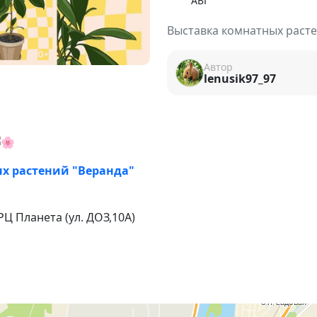
АВГ
Выставка комнатных раст
Автор
lenusik97_97
х растений "Веранда"
РЦ Планета (ул. ДОЗ,10А)
— от популярных до редких видов;