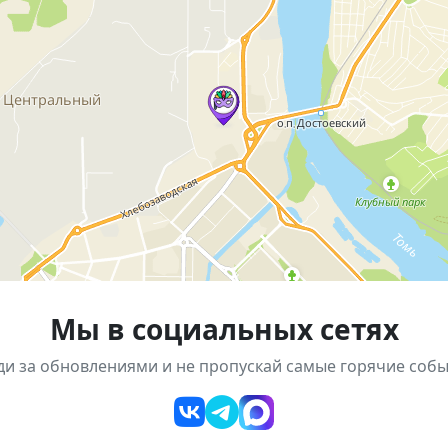
 уходу за зелёными питомцами;
 горшки, грунты, удобрения и аксессуары для растений;
 обмена растениями
, открыть для себя новые знания и найти идеальное рас
Мы в социальных сетях
ди за обновлениями и не пропускай самые горячие собы