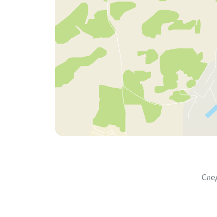
Полезные советы и консультации по
Ассортимент сопутствующих товаров:
А также в этот раз будет СВОП-зона для
Не упустите шанс вдохновиться природой
Вход свободный.
Ждём вас
Сле