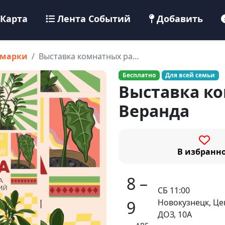
Карта
Лента Событий
Добавить
рмарки
Выставка комнатных ра…
Бесплатно
Для всей семьи
Выставка к
Веранда
В избранн
8 –
СБ 11:00
Новокузнецк, Це
9
ДОЗ, 10А