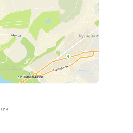
тение для дома или офиса!
тия!