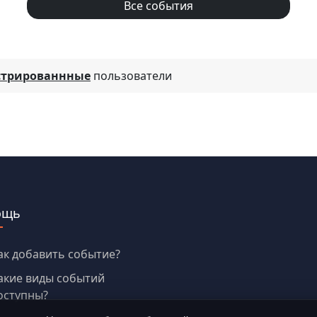
Все события
стрированнные
пользователи
ощь
ак добавить событие?
акие виды событий
оступны?