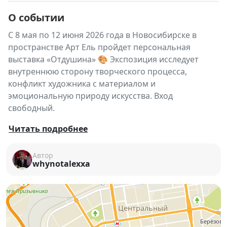
О событии
С 8 мая по 12 июня 2026 года в Новосибирске в
пространстве Арт Ель пройдет персональная
выставка «Отдушина» 🎨 Экспозиция исследует
внутреннюю сторону творческого процесса,
конфликт художника с материалом и
эмоциональную природу искусства. Вход
свободный.
🎨
«Отдушина»
— персональная выставка,
Читать подробнее
посвящённая сложному и противоречивому пути
создания искусства.
Автор
whynotalexxa
Проект исследует творческий процесс не как лёгкое
вдохновение, а как напряжённый внутренний
диалог художника с материалом, пространством и
самим собой.