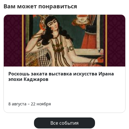
Вам может понравиться
📌
Основная информация:
📅 8 мая — 12 июня 2026
🕛 Время работы: 12:00–21:00
📍
Арт Ель
, ул. Романова, 23, цокольный этаж
🎫 Вход свободный
Роскошь заката выставка искусства Ирана
эпохи Каджаров
8 августа – 22 ноября
Все события