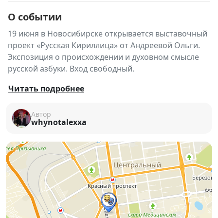
О событии
19 июня в Новосибирске открывается выставочный
проект «Русская Кириллица» от Андреевой Ольги.
Экспозиция о происхождении и духовном смысле
русской азбуки. Вход свободный.
📚✨ В Новосибирске состоится открытие нового
Читать подробнее
выставочного проекта «Русская Кириллица»
художника Андреевой Ольги, посвящённого
Автор
whynotalexxa
истории, смыслу и духовному значению славянской
письменности.
Экспозиция обращается к кириллице как к
культурному и философскому явлению,
отражающему традиции, язык и мировоззрение
русского народа. Проект предлагает зрителю
осмыслить происхождение азбуки и её роль в
формировании культурного кода России.