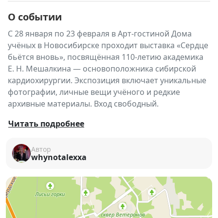
О событии
С 28 января по 23 февраля в Арт-гостиной Дома
учёных в Новосибирске проходит выставка «Сердце
бьётся вновь», посвящённая 110-летию академика
Е. Н. Мешалкина — основоположника сибирской
кардиохирургии. Экспозиция включает уникальные
фотографии, личные вещи учёного и редкие
архивные материалы. Вход свободный.
«Сердце бьётся вновь»
— выставка, посвящённая
Читать подробнее
жизни и деятельности академика РАМН
Евгения
Николаевича Мешалкина
, легенды
Автор
whynotalexxa
отечественной кардиохирургии и основателя
сибирской школы хирургии сердца.
Е. Н. Мешалкин впервые прооперировал сердце в
27 лет на фронте
, в экстремальных условиях. В 1957
году, по приглашению академика М. А. Лаврентьева,