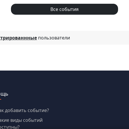
Все события
стрированнные
пользователи
ощь
ак добавить событие?
акие виды событий
оступны?