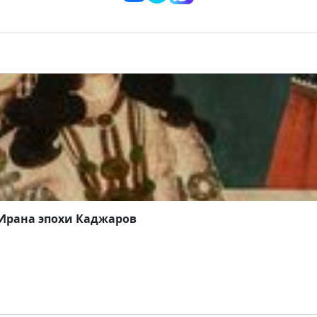
рда в необычном формате —
через стежки и ткань
.
 Ирана эпохи Каджаров