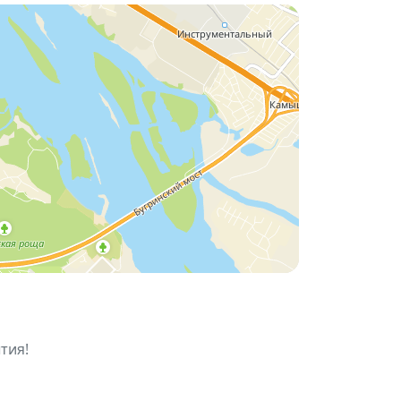
ке.
личные и почти домашние артефакты
.
тия!