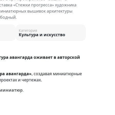
тавка «Стежки прогресса» художника
 миниатюрных вышивок архитектуры
ободный.
Категория
Культура и искусство
тура авангарда оживает в авторской
ра авангарда»
, создавая миниатюрные
роектах и чертежах.
0 миниатюр
.