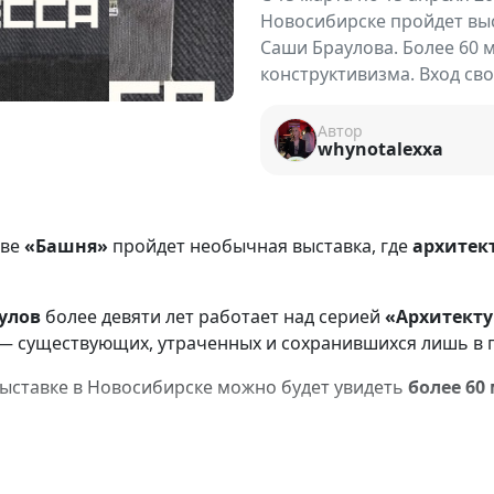
Новосибирске пройдет выс
Саши Браулова. Более 60
конструктивизма. Вход св
Автор
whynotalexxa
тве
«Башня»
пройдет необычная выставка, где
архитек
улов
более девяти лет работает над серией
«Архитекту
— существующих, утраченных и сохранившихся лишь в п
 выставке в Новосибирске можно будет увидеть
более 6
х городов России