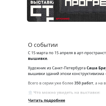
О событии
С 15 марта по 15 апреля в арт-пространс
вышивке
.
Художник из Санкт-Петербурга
Саша Бра
вышивки зданий эпохи конструктивизма 
Всего в серии уже более
350 работ
, а на
🏛
Что можно увидеть на выставке:
Читать подробнее
памятники конструктивизма из разны