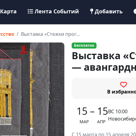
Карта
Лента Событий
Добавить
усство
Выставка «Стежки прог…
Бесплатно
Выставка «С
— авангардн
В избранн
15 – 15
ВС 10:00
Новосибирс
МАР АПР
С 15 марта по 15 апреля 2