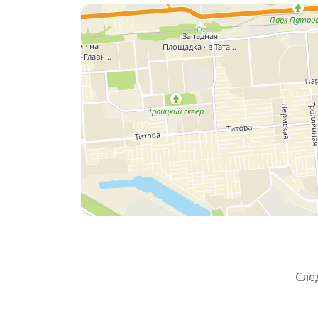
здания Новосибирска:
«Дом с часами»
здание Госбанка
ДК им. Октябрьской революции
Дом Аэрофлота
архитектурные объекты из Москвы, Е
Интересно, что
сама Башня
также вошла
✨ Перенос строгой архитектуры индустр
конструктивистские здания, символы пр
🤝 Партнер выставки — девелоперская 
Сле
📅
Даты:
15 марта — 15 апреля 2026
📍
Место:
арт-пространство «Башня», 6 