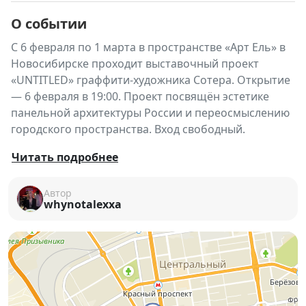
О событии
С 6 февраля по 1 марта в пространстве «Арт Ель» в
Новосибирске проходит выставочный проект
«UNTITLED» граффити-художника Сотера. Открытие
— 6 февраля в 19:00. Проект посвящён эстетике
панельной архитектуры России и переосмыслению
городского пространства. Вход свободный.
«UNTITLED»
— выставочный проект граффити-
Читать подробнее
художника
Сотера
, посвящённый красоте и
визуальной выразительности панельной
Автор
whynotalexxa
архитектуры России.
В повседневной жизни мы часто не замечаем
города, в которых живём: их формы, ритмы,
текстуры, повторяющиеся окна и фасады
становятся фоном. Этот проект предлагает
остановиться и посмотреть внимательнее —