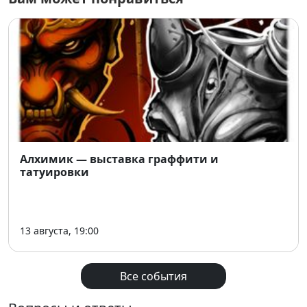
🗓
Открытие:
6 февраля, 19:00
📆
Даты работы выставки:
с 6 февраля по 1 марта
(включительно)
🕛
Время работы пространства:
с 12:00 до 21:00
📍
Место:
пространство «Арт Ель», цокольный этаж,
ул. Романова, 23
🎟
Вход:
свободный
Алхимик — выставка граффити и
татуировки
13 августа, 19:00
Все события