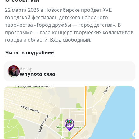
22 марта 2026 в Новосибирске пройдет XVII
городской фестиваль детского народного
творчества «Город дружбы — город детства». В
программе — гала-концерт творческих коллективов
города и области. Вход свободный.
Фестиваль объединит юных артистов и творческие
Читать подробнее
коллективы Новосибирска и Новосибирской
области. На сцене выступят талантливые дети,
Автор
whynotalexxa
представляющие народное творчество и
культурные традиции региона.
🎶
В программе:
Гала-концерт участников фестиваля
Выступления детских творческих коллективов
Танцевальные, музыкальные и вокальные