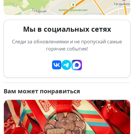
📋 Программа мероприятия:
20 декабря 2025, 15:00 – 20:00
Мы в социальных сетях
Предварительная выдача стартовых пакетов
Следи за обновлениями и не пропускай самые
для всех участников
горячие события!
Адрес:
г. Новосибирск, ул. Сухарная, 70а (АНО
«Спорт союз»)
21 декабря 2025:
09:00 – 10:30
– выдача стартового номера и
Вам может понравиться
чипа в здании «Чашка Кофе» (ул. Жуковского,
100/5, вход через территорию дельфинария). Не
забудьте паспорт, оригинал справки и копию,
копию оставляем организаторам.
10:00
– старт детских забегов