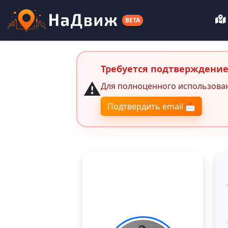
BETA
Требуется подтверждение
⚠️
Для полноценного использова
Подтвердить email 📩