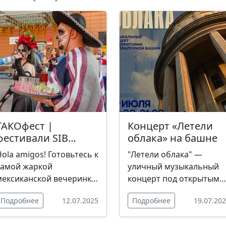
ТАКОфест |
Концерт «Летели
фестивали SIB
облака» на башне
CRAFT FEST
Hola amigos! Готовьтесь к
"Летели облака" —
самой жаркой
уличный музыкальный
мексиканской вечеринке
концерт под открытым
– вас ждёт взрыв эмоций,
небом на территории
Подробнее
12.07.2025
Подробнее
19.07.20
море вкуса и
старинной
бесконечный драйв!
водонапорной башни,