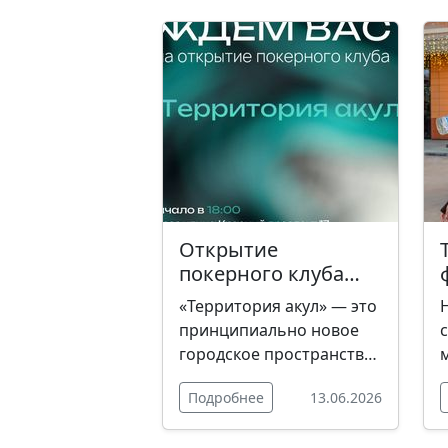
Открытие
покерного клуба
"ТЕРРИТОРИЯ АКУЛ"
«Территория акул» — это
принципиально новое
городское пространство
для любителей покера,
Подробнее
13.06.2026
основанное на
принципах