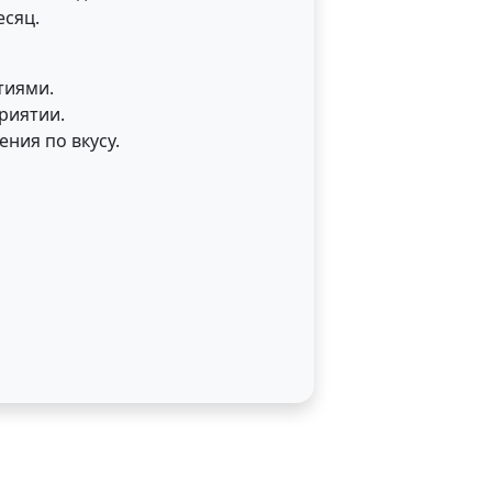
есяц.
тиями.
риятии.
ния по вкусу.