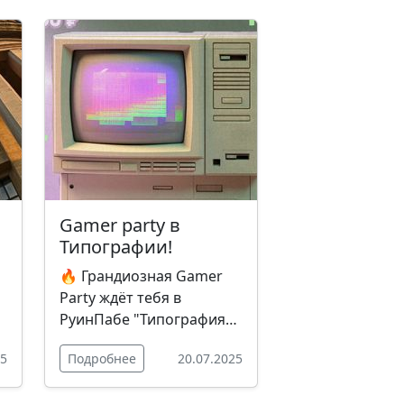
Gamer party в
Типографии!
🔥 Грандиозная Gamer
Party ждёт тебя в
РуинПабе "Типография"!
Первый в СНГ тест-драйв
25
Подробнее
20.07.2025
Nintendo Switch 2,
эпичный турнир по Mario