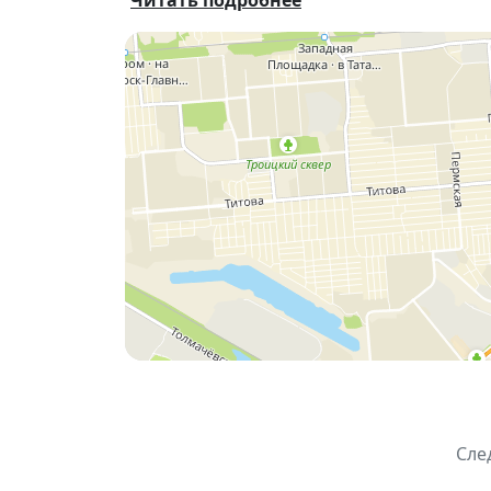
Читать подробнее
30 января, 20:00–22:00
— Кавер-груп
📍
Место проведения:
Фуд-холл 6/1, ТРЦ
💬 Вход свободный, подробности на месте
Фуд-холл 6/1 — это не только вкусно, но и
Сле