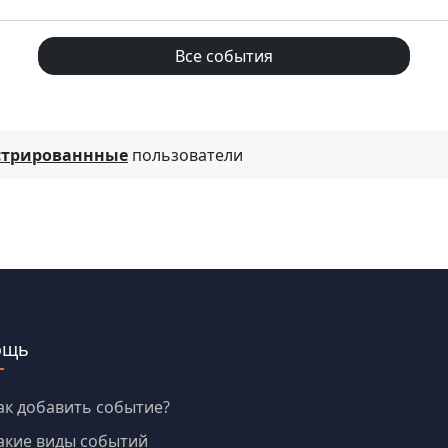
Все события
стрированнные
пользователи
ощь
ак добавить событие?
акие виды событий