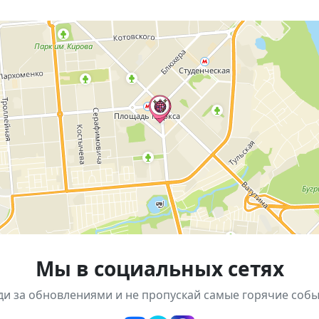
па
«ЛЮDИ»
выступит с зажигательным концертом и лю
 «KLP», Новосибирск
 и на сайте ТРЦ.
 весело!
Мы в социальных сетях
ди за обновлениями и не пропускай самые горячие собы