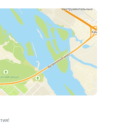
бимыми хитами.
тия!