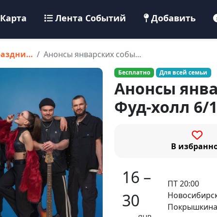
Карта
Лента Событий
Добавить
раздни…
Анонсы январских собы…
Бесплатно
Для всей семьи
Анонсы янв
Фуд-холл 6/1
В избранн
16 –
ПТ 20:00
Новосибирск
30
Покрышкина