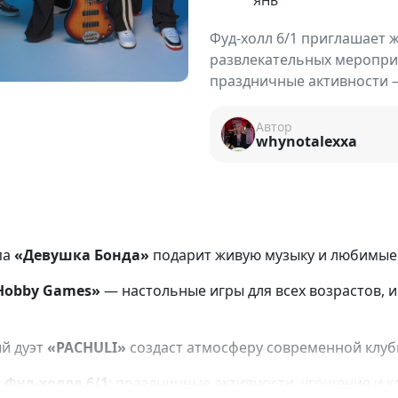
ЯНВ
Фуд-холл 6/1 приглашает 
развлекательных мероприя
праздничные активности —
Автор
whynotalexxa
па
«Девушка Бонда»
подарит живую музыку и любимые 
Hobby Games»
— настольные игры для всех возрастов, 
й дуэт
«PACHULI»
создаст атмосферу современной клуб
 Фуд-холла 6/1
: праздничные активности, угощения и к