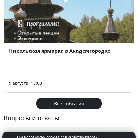
☎️
Телефон для справок:
362-01-44
🔗
Мы ВКонтакте
🎵 Не пропустите главное музыкальное событие
осени — фестиваль
«Битва хоров»
! Пусть ваши
сердца поют вместе с участниками! 💫
Никольская ярмарка в Академгородке
9 августа, 13:00
Все события
Вопросы и ответы
Вопросы могут задавать только
Мы используем cookies для удобства работы