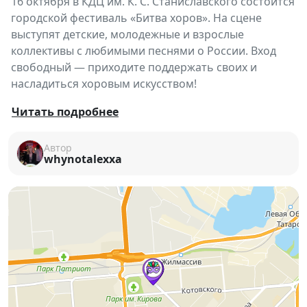
16 октября в КДЦ им. К. С. Станиславского состоится
городской фестиваль «Битва хоров». На сцене
выступят детские, молодежные и взрослые
коллективы с любимыми песнями о России. Вход
свободный — приходите поддержать своих и
насладиться хоровым искусством!
💥 БИТВА ХОРОВ
Читать подробнее
ПРИБЛИЖАЕТСЯ! 💥
Автор
‼️
Внимание!
Изменился регламент проведения
whynotalexxa
Городского фестиваля
«Битва хоров»
🎶
📅 Расписание выступлений:
🎵
16 октября в 10:00
— выступления
взрослых
хоровых коллективов
🎵
16 октября в 14:00
— выступления
детских и
молодежных хоровых коллективов