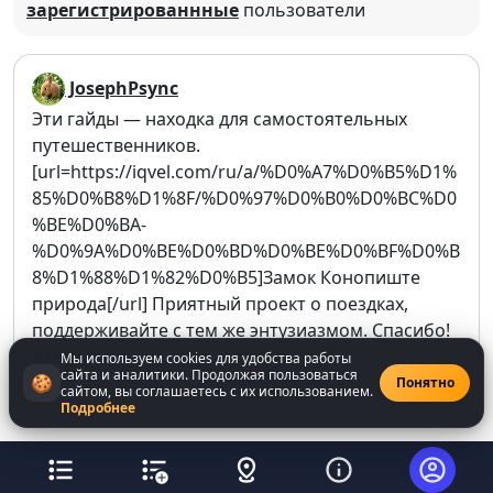
зарегистрированнные
пользователи
читатели полюбили книгу ещё сильнее.
📅 Основные события
JosephPsync
программы
Эти гайды — находка для самостоятельных
путешественников.
21 ноября
[url=https://iqvel.com/ru/a/%D0%A7%D0%B5%D1%
12:30
— Книжный форум «Читающий регион»
85%D0%B8%D1%8F/%D0%97%D0%B0%D0%BC%D0
%BE%D0%BA-
13:00
— Встреча с Мариной Москвиной
%D0%9A%D0%BE%D0%BD%D0%BE%D0%BF%D0%B
8%D1%88%D1%82%D0%B5]Замок Конопиште
15:00
— «Люди как книги»: Юрий Поляков
природа[/url] Приятный проект о поездках,
16:00
— Награждение премии «Книга года»
поддерживайте с тем же энтузиазмом. Спасибо!
4 месяца назад
Мы используем cookies для удобства работы
17:30
— Встреча с Алекс Хилл
сайта и аналитики. Продолжая пользоваться
🍪
Понятно
сайтом, вы соглашаетесь с их использованием.
Подробнее
22 ноября
13:00
— «Литература и кино»: Андрей Дмитриев