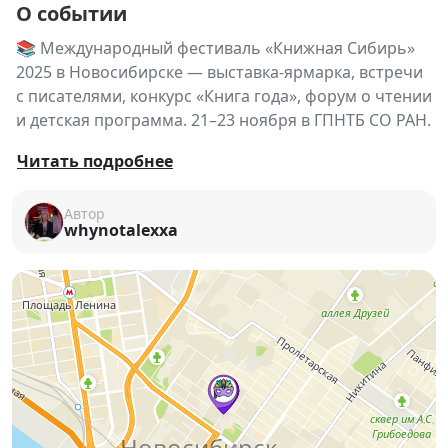
О событии
📚 Международный фестиваль «Книжная Сибирь»
2025 в Новосибирске — выставка-ярмарка, встречи
с писателями, конкурс «Книга года», форум о чтении
и детская программа. 21–23 ноября в ГПНТБ СО РАН.
📚 Международный
Читать подробнее
фестиваль «Книжная
Автор
Сибирь» — 2025
whynotalexxa
21–23 ноября | ГПНТБ СО РАН, Новосибирск
Новосибирск в одиннадцатый раз станет центром
литературной жизни Сибири и соберёт авторов,
издателей, художников, библиотекарей и тысячи
читателей на крупнейший книжный фестиваль
региона —
«Книжную Сибирь»
!
Три дня пространство ГПНТБ СО РАН превратится в