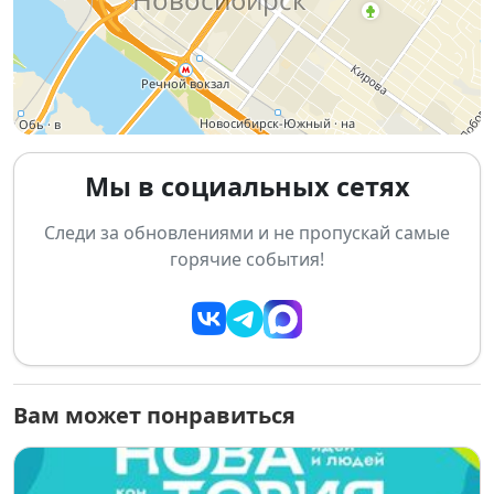
огромный книжный город: со сценами для встреч,
ярмарочными павильонами, лекционными залами,
детскими мастерскими и площадками для общения
с авторами.
💫 Что ждёт гостей фестиваля
Мы в социальных сетях
📖 Большая выставка-ярмарка книг
Следи за обновлениями и не пропускай самые
Специальные цены, премьеры, редкие издания и
горячие события!
более
100 участников
, включая крупнейшие
российские издательства:
Махаон, Росмэн, Азбука-Аттикус, АСТ, Поляндрия No
Age, Самокат, Бомбора, Эксмо, МИФ
и многие другие.
✍ Встречи с любимыми авторами
Вам может понравиться
Своими новыми книгами, идеями и историями
поделятся:
Юрий Поляков, Татьяна Устинова, Марина