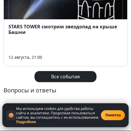
Анекдоты, байки и реальные ситуации эпохи
Круговорот винила в природе
: при чём тут
STARS TOWER смотрим звездопад на крыше
барахолка?
Башни
Дискотека 70-х и матчасть рока
Пресса, ВИА и мимикрирующий рок
12 августа, 21:00
Гастрономия, легенды, мифы, фейки и
конспирология
Все события
Радио, кино, телевидение, мультики и многое
Вопросы и ответы
другое
Вопросы могут задавать только
📅 Когда и где:
Мы используем cookies для удобства работы
зарегистрированнные
пользователи
сайта и аналитики. Продолжая пользоваться
🍪
Понятно
сайтом, вы соглашаетесь с их использованием.
🗓
8 января
Подробнее
⏰
19:00