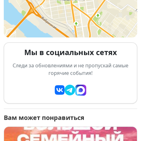
Пленэры на свежем воздухе
📅
Сроки:
13 января — 2 февраля 2026
🕕
Открытие:
13 января в 18:00
📍
Место:
Красный проспект, 38, НГУАДИ им. А.Д.
Крячкова, Новосибирск
Мы в социальных сетях
🔗 Подробнее и расписание мастер-классов:
vk.com/sibclub_art
Следи за обновлениями и не пропускай самые
горячие события!
Вам может понравиться